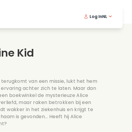
Log In
NL
Detective series
English -
Dani
Fr
Spannende series
Swedish
Port
ne Kid
s
Bruiloft
terugkomt van een missie, lukt het hem
ervaring achter zich te laten. Maar dan
in een boekwinkel de mysterieuze Alice
verliefd, maar raken betrokken bij een
t wakker in het ziekenhuis en krijgt te
haam is gevonden... Heeft hij Alice
ht?