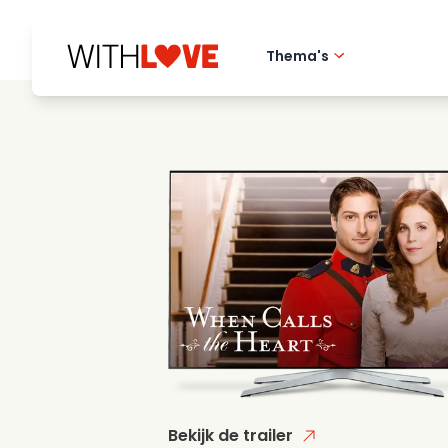
Thema's
Hometown love
Romantische film
Mysteries
Bekijk de trailer