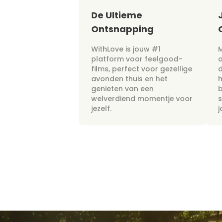
De Ultieme
Ontsnapping
WithLove is jouw #1
M
platform voor feelgood-
films, perfect voor gezellige
avonden thuis en het
h
genieten van een
b
welverdiend momentje voor
s
jezelf.