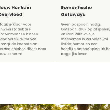
Jouw Hunks in
Romantische
Overvloed
Getaways
aak je klaar voor
Geen paspoort nodig.
onweerstaanbare
Ontspan, druk op afspelen,
droommannen binnen
en laat WithLove je
andbereik. WithLove
meenemen in verhalen vol
rengt de knapste on-
liefde, humor en een
creen crushes direct naar
heerlijke ontsnapping uit h
jouw scherm!
dagelijks leven.