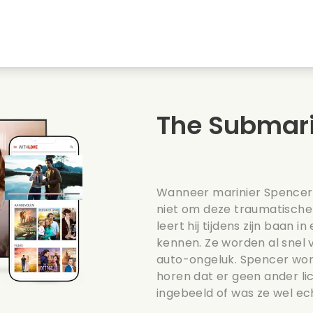
Jeugdliefdes
Kerstfilms
Muziekfilms
s
Dieren films
Trouwfilms
Kookfilms
The Submari
Zomerse films
Date films
Romantische serie
Wanneer marinier Spencer 
niet om deze traumatische 
leert hij tijdens zijn baan 
kennen. Ze worden al snel 
auto-ongeluk. Spencer word
horen dat er geen ander lic
ingebeeld of was ze wel ec