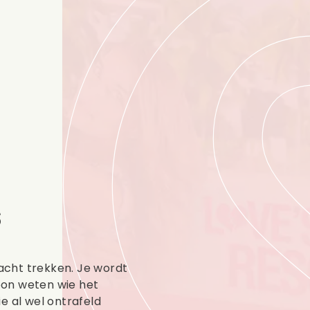
s
cht trekken. Je wordt
oon weten wie het
e al wel ontrafeld