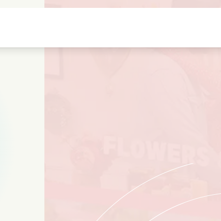
Jeugdliefdes
Kerstfilms
Muziekfilms
s
Dieren films
Trouwfilms
Kookfilms
Zomerse films
Date films
Romantische serie