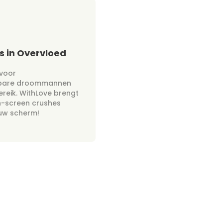
 in Overvloed
 voor
bare droommannen
reik. WithLove brengt
n-screen crushes
ouw scherm!