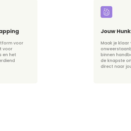
napping
Jouw Hunks
atform voor
Maak je klaar
t voor
onweerstaan
s en het
binnen handbe
erdiend
de knapste o
direct naar j