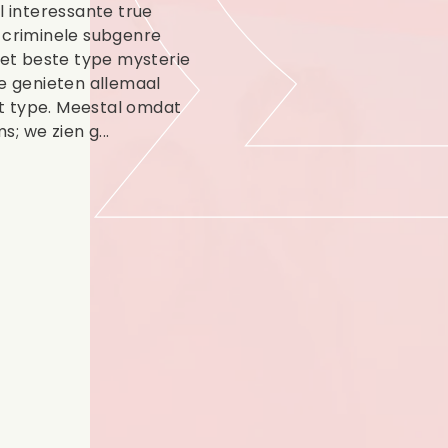
l interessante true
e criminele subgenre
 het beste type mysterie
We genieten allemaal
t type. Meestal omdat
; we zien g...