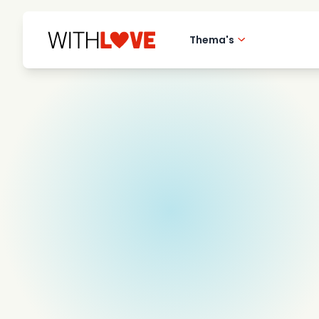
Thema's
Hometown love
Romantische film
Mysteries