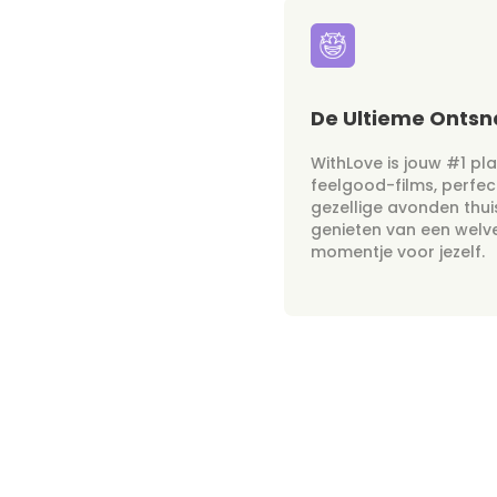
De Ultieme Onts
WithLove is jouw #1 pl
feelgood-films, perfec
gezellige avonden thui
genieten van een welv
momentje voor jezelf.