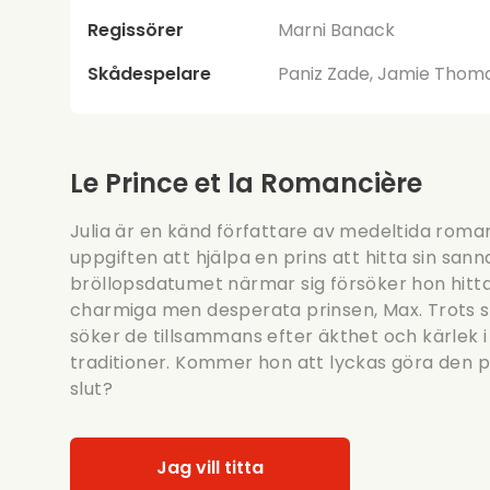
Regissörer
Marni Banack
Skådespelare
Paniz Zade, Jamie Thomas
Le Prince et la Romancière
Julia är en känd författare av medeltida rom
uppgiften att hjälpa en prins att hitta sin sann
bröllopsdatumet närmar sig försöker hon hitta
charmiga men desperata prinsen, Max. Trots skil
söker de tillsammans efter äkthet och kärlek i e
traditioner. Kommer hon att lyckas göra den 
slut?
Jag vill titta