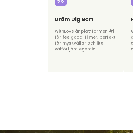
Dröm Dig Bort
WithLove är plattformen #1
G
för feelgood-filmer, perfekt
d
för myskvällar och lite
d
välförtjänt egentid.
d