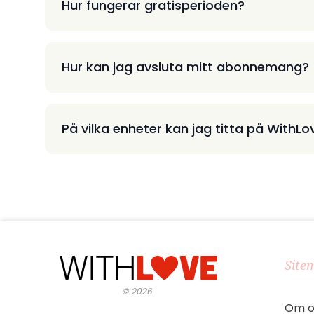
Hur fungerar gratisperioden?
Hur kan jag avsluta mitt abonnemang?
På vilka enheter kan jag titta på WithLo
Site
©
2026
Om o