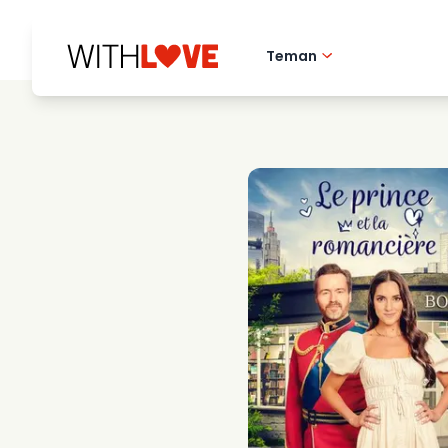
Teman
Hometown love
Romantiska filmer
Mysterier