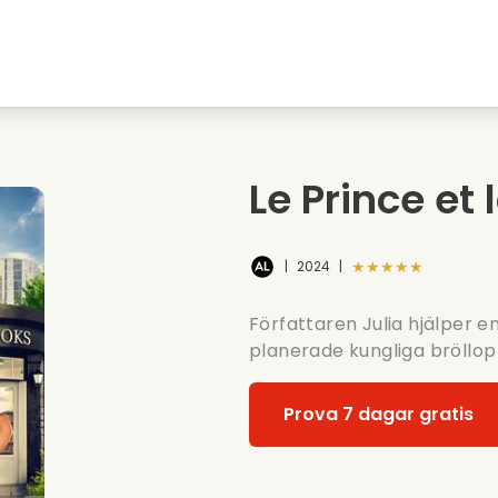
Highschool sweethearts filmer
Julfilmer
Djurfilmer
Brollopsfilmer
Le Prince et
Sommarfilm
Datingfilmer
★★★★★
|
2024
|
Författaren Julia hjälper en
planerade kungliga bröllop
Prova 7 dagar gratis