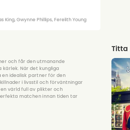
 King, Gwynne Phillips, Ferelith Young
Titta
aner och får den utmanande
a kärlek. När det kungliga
 en idealisk partner för den
lnader i livsstil och förväntningar
n värld full av plikter och
perfekta matchen innan tiden tar