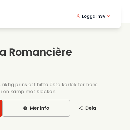
Logga In
SV
Musikfilmer
Detektivserier
English -
Danis
Fr
Matfilmer
Thriller serier
Norwegia
Portu
 la Romancière
Romantiska serier
Brollop
 riktig prins att hitta äkta kärlek för hans
 i en kamp mot klockan.
Mer info
Dela