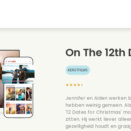
Jeugdliefdes
Kerstfilms
Muziekfilms
s
Dieren films
Trouwfilms
Kookfilms
On The 12th 
Zomerse films
Date films
Romantische serie
KERSTFILMS
★★★★★
Jennifer en Aiden werken b
hebben weinig gemeen. Al
'12 Dates for Christmas' mo
zitten. Hij werkt liever allee
gezelligheid houdt en gra