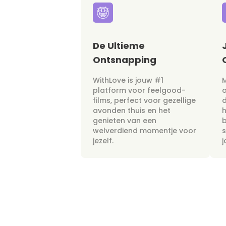
De Ultieme
Ontsnapping
WithLove is jouw #1
M
platform voor feelgood-
films, perfect voor gezellige
avonden thuis en het
h
genieten van een
b
welverdiend momentje voor
s
jezelf.