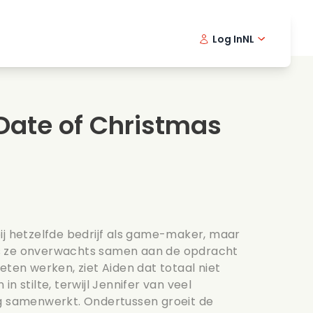
Log In
NL
Detective series
English -
Dani
Fr
Spannende series
Swedish
Port
Date of Christmas
s
Bruiloft
ij hetzelfde bedrijf als game-maker, maar
s ze onverwachts samen aan de opdracht
eten werken, ziet Aiden dat totaal niet
n in stilte, terwijl Jennifer van veel
ag samenwerkt. Ondertussen groeit de