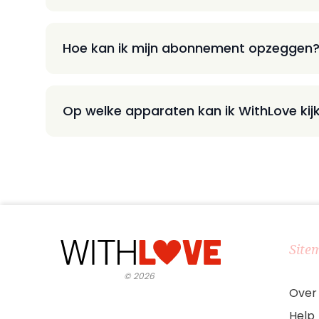
Hoe kan ik mijn abonnement opzeggen
Op welke apparaten kan ik WithLove kij
Site
©
2026
Over
Help