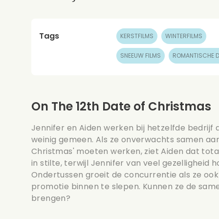
Tags
KERSTFILMS
WINTERFILMS
SNEEUW FILMS
ROMANTISCHE D
On The 12th Date of Christmas
Jennifer en Aiden werken bij hetzelfde bedri
weinig gemeen. Als ze onverwachts samen aan 
Christmas' moeten werken, ziet Aiden dat totaal 
in stilte, terwijl Jennifer van veel gezellighei
Ondertussen groeit de concurrentie als ze oo
promotie binnen te slepen. Kunnen ze de sam
brengen?