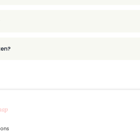
?
ken?
map
 ons