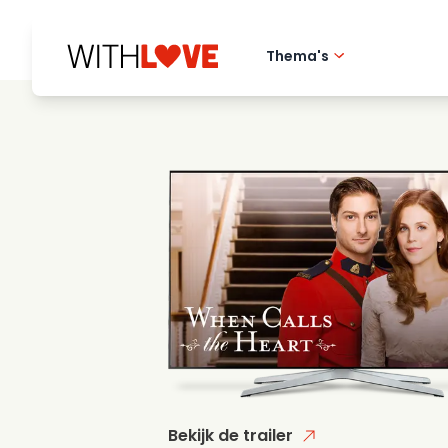
Thema's
Hometown love
Romantische film
Mysteries
Bekijk de trailer