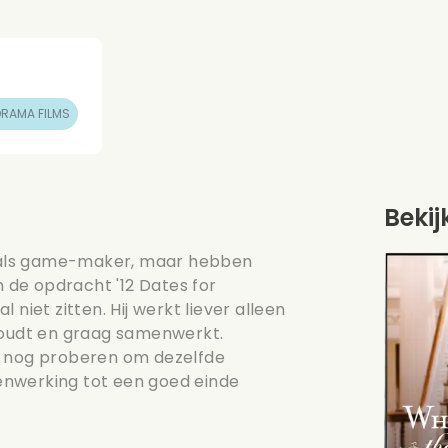
RAMA FILMS
Bekij
jf als game-maker, maar hebben
de opdracht '12 Dates for
niet zitten. Hij werkt liever alleen
d houdt en graag samenwerkt.
k nog proberen om dezelfde
enwerking tot een goed einde