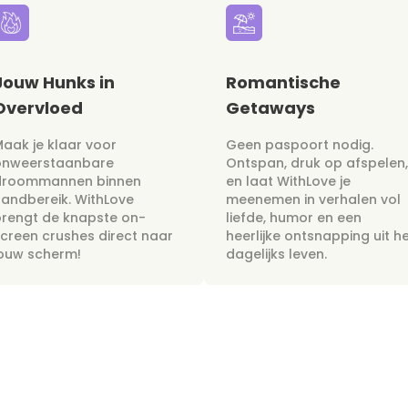
Jouw Hunks in
Romantische
Overvloed
Getaways
aak je klaar voor
Geen paspoort nodig.
onweerstaanbare
Ontspan, druk op afspelen,
droommannen binnen
en laat WithLove je
andbereik. WithLove
meenemen in verhalen vol
rengt de knapste on-
liefde, humor en een
creen crushes direct naar
heerlijke ontsnapping uit h
jouw scherm!
dagelijks leven.